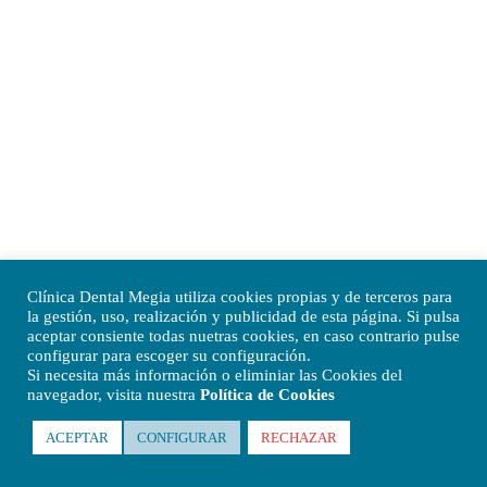
Clínica Dental Megia utiliza cookies propias y de terceros para
la gestión, uso, realización y publicidad de esta página. Si pulsa
aceptar consiente todas nuetras cookies, en caso contrario pulse
configurar para escoger su configuración.
Si necesita más información o eliminiar las Cookies del
navegador, visita nuestra
Política de Cookies
ACEPTAR
CONFIGURAR
RECHAZAR