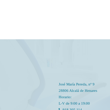
José María Pereda, nº 9
28806 Alcalá de Henares
Horario:
L-V de 9:00 a 19:00
918 305 114