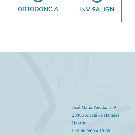
S
ORTODONCIA
INVISALIGN
José María Pereda, nº 9
28806 Alcalá de Henares
Horario:
L-V de 9:00 a 19:00