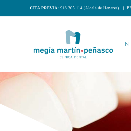
CITA PREVIA
: 918 305 114 (Alcalá de Henares) |
E
IN