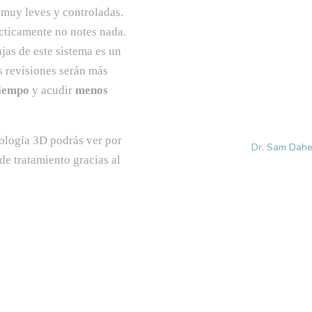
 muy leves y controladas.
cticamente no notes nada.
ajas de este sistema es un
s revisiones serán más
iempo
y acudir
menos
ología 3D podrás ver por
Dr. Sam Dahe
de tratamiento gracias al