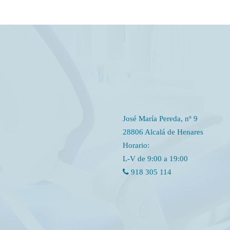
José María Pereda, nº 9
28806 Alcalá de Henares
Horario:
L-V de 9:00 a 19:00
918 305 114